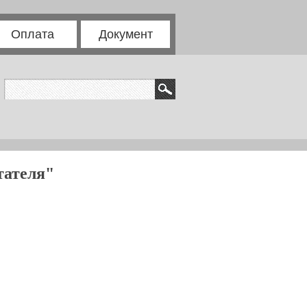
Оплата
Документ
тателя"