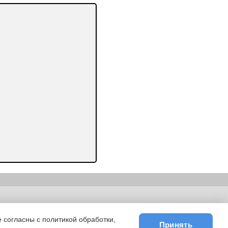
ьности
|
E-mail
 согласны с политикой обработки,
Принять