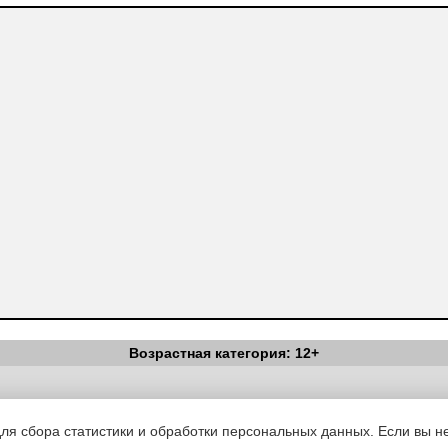
Возрастная категория: 12+
Вестник Педагога
|
Об издании
|
Условия
|
Политика конфиденциал
уведомления
|
Контакты
для сбора статистики и обработки персональных данных. Если вы не