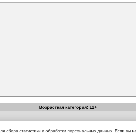
Возрастная категория: 12+
Вестник Педагога
|
Об издании
|
Условия
|
Политика конфиденциал
уведомления
|
Контакты
для сбора статистики и обработки персональных данных. Если вы не