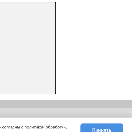
ьности
|
E-mail
 согласны с политикой обработки,
Принять