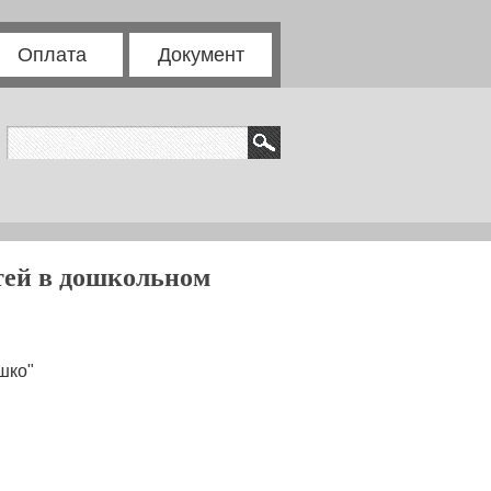
Оплата
Документ
тей в дошкольном
шко"