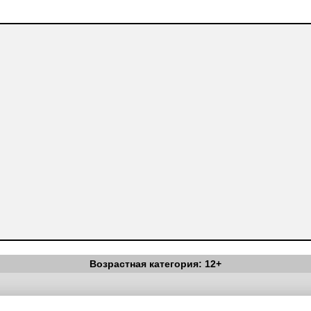
Возрастная категория: 12+
Вестник Педагога
|
Об издании
|
Условия
|
Политика конфиденциал
уведомления
|
Контакты