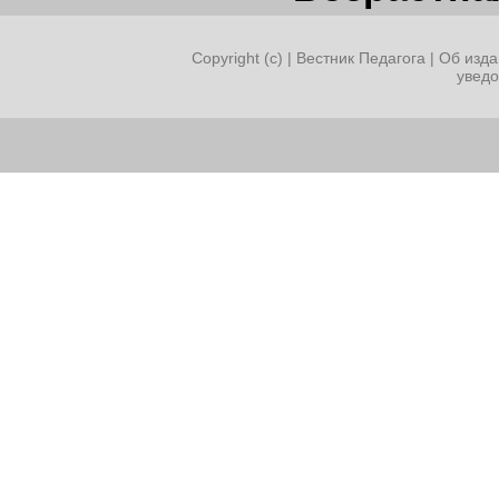
Copyright (c) |
Вестник Педагога
|
Об изда
увед