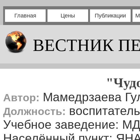
Главная
Цены
Публикации
М
ВЕСТНИК П
"Чудо
Мамедрзаева Гул
Автор:
воспитатель
Должность:
Учебное заведение: М
Населённый пункт: ЯНА