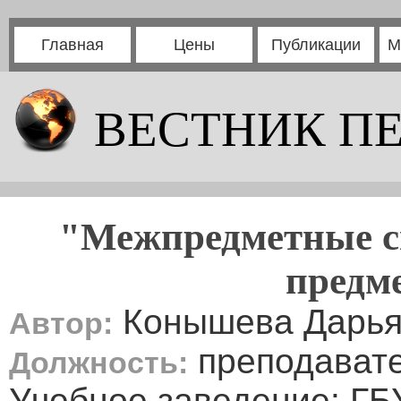
Главная
Цены
Публикации
М
ВЕСТНИК П
"Межпредметные св
предм
Конышева Дарья
Автор:
преподавате
Должность:
Учебное заведение: Г