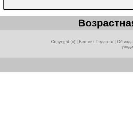
Возрастная
Copyright (c) |
Вестник Педагога
|
Об изда
увед