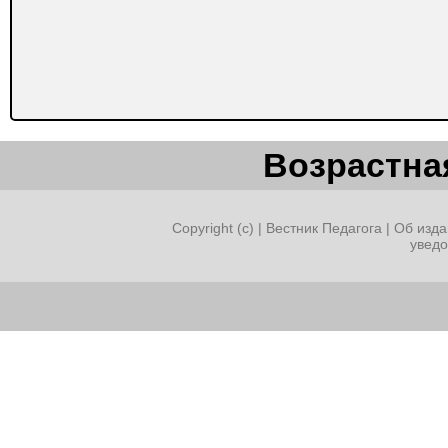
Возрастная
Copyright (c) |
Вестник Педагога
|
Об изда
увед