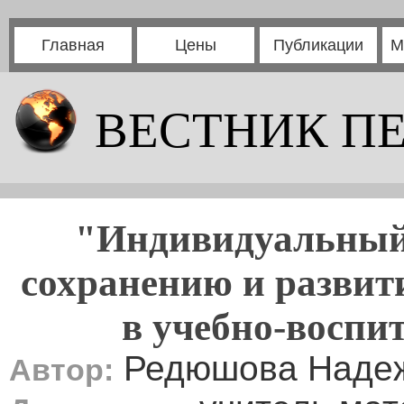
Главная
Цены
Публикации
М
ВЕСТНИК П
"Индивидуальный 
сохранению и развит
в учебно-воспи
Редюшова Надеж
Автор: