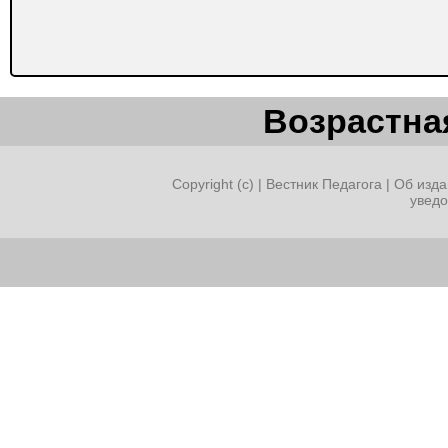
Возрастная
Copyright (c) |
Вестник Педагога
|
Об изда
увед