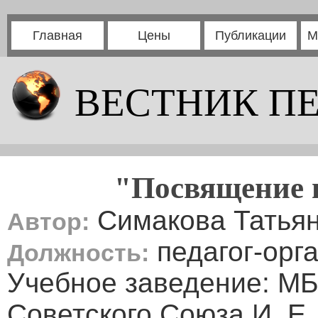
Главная
Цены
Публикации
М
ВЕСТНИК П
"Посвящение 
Симакова Татьян
Автор:
педагог-орг
Должность:
Учебное заведение: МБ
Советского Союза И. Е.