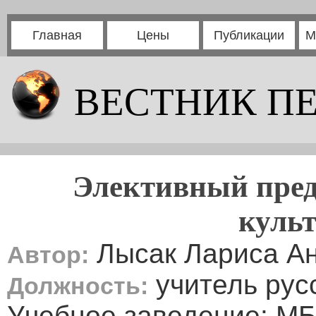
Главная
Цены
Публикации
М
ВЕСТНИК П
Элективный пред
культ
Лысак Лариса А
Автор:
учитель рус
Должность:
Учебное заведение: М