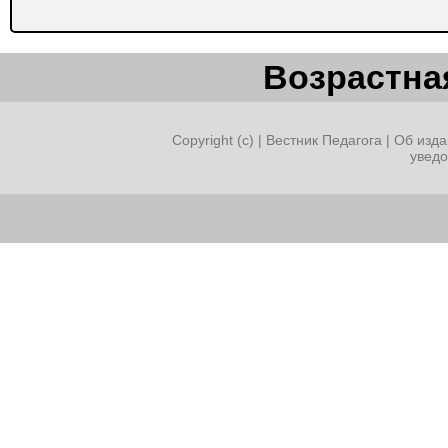
Возрастная
Copyright (c) |
Вестник Педагога
|
Об изда
увед