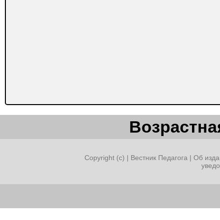
Возрастная
Copyright (c) |
Вестник Педагога
|
Об изда
увед