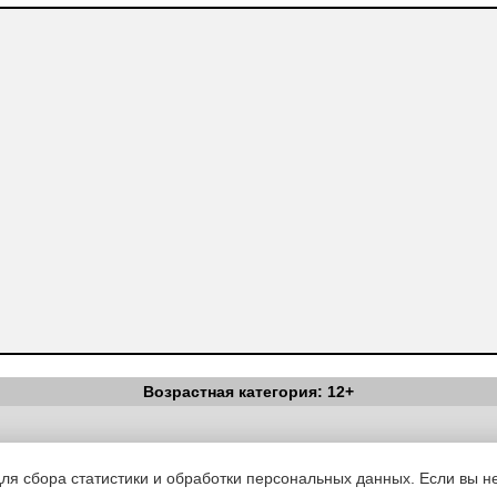
Возрастная категория: 12+
Вестник Педагога
|
Об издании
|
Условия
|
Политика конфиденциал
уведомления
|
Контакты
для сбора статистики и обработки персональных данных. Если вы не