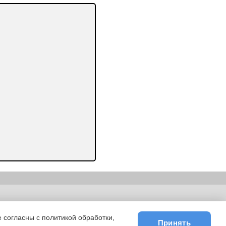
ьности
|
E-mail
 согласны с политикой обработки,
Принять