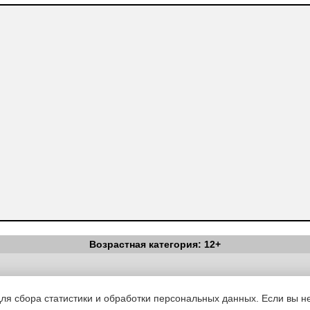
Возрастная категория: 12+
Вестник Педагога
|
Об издании
|
Условия
|
Политика конфиденциал
уведомления
|
Контакты
для сбора статистики и обработки персональных данных. Если вы не