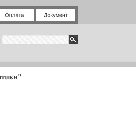
Оплата
Документ
атики"