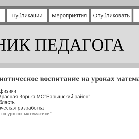
Публикации
Мероприятия
Опубликовать
НИК ПЕДАГОГА
иотическое воспитание на уроках матем
а
 физики
 Красная Зорька МО"Барышский район"
бласть
ческая разработка
 на уроках математики"