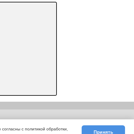
ьности
|
E-mail
 согласны с политикой обработки,
Принять