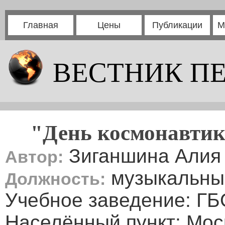
Главная
Цены
Публикации
М
ВЕСТНИК П
"День космонавтик
Зиганшина Алия
Автор:
музыкальны
Должность:
Учебное заведение: Г
Населённый пункт: Мос