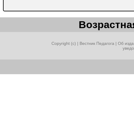
Возрастная
Copyright (c) |
Вестник Педагога
|
Об изда
увед