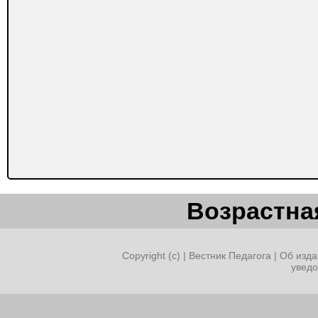
Возрастная
Copyright (c) |
Вестник Педагога
|
Об изда
увед