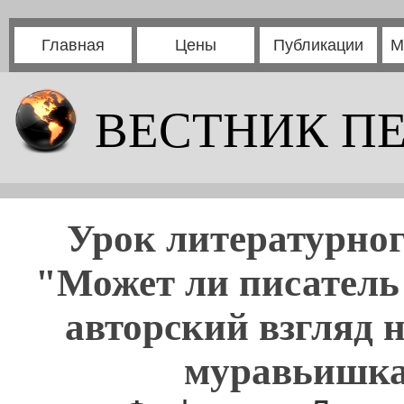
Главная
Цены
Публикации
М
ВЕСТНИК П
Урок литературног
"Может ли писател
авторский взгляд 
муравьишка