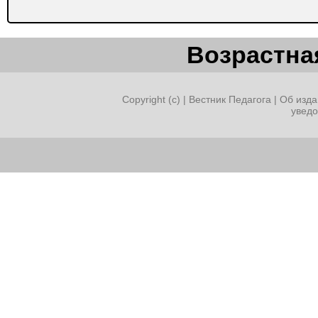
Возрастная
Copyright (c) |
Вестник Педагога
|
Об изда
увед