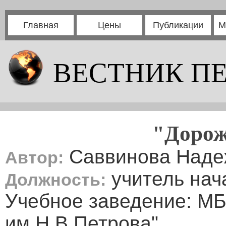
Главная
Цены
Публикации
М
ВЕСТНИК П
"Дорож
Саввинова Наде
Автор:
учитель нач
Должность:
Учебное заведение: М
им.Н.В.Петрова"