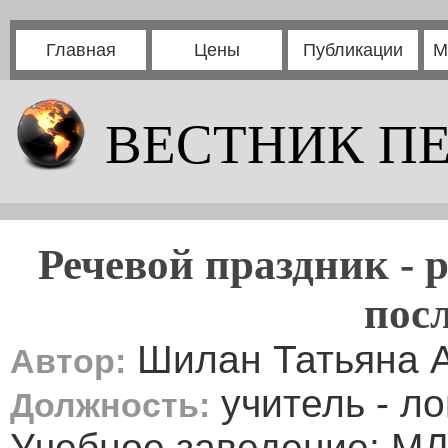
Главная
Цены
Публикации
М
ВЕСТНИК П
Речевой праздник - 
пос
Шилан Татьяна 
Автор:
учитель - ло
Должность:
Учебное заведение: МД