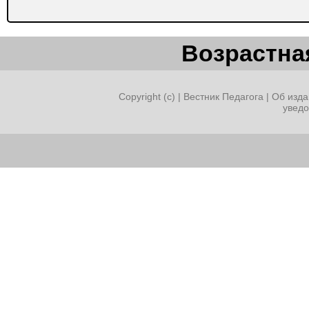
Возрастная
Copyright (c) |
Вестник Педагога
|
Об изда
увед