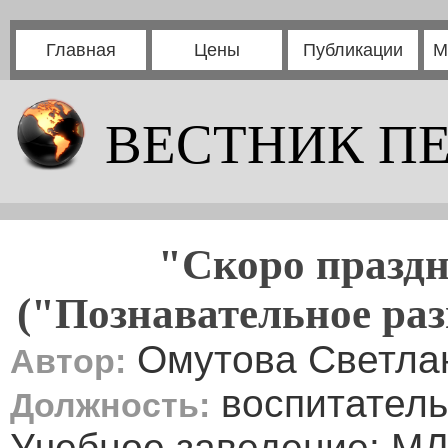
Главная
Цены
Публикации
М
ВЕСТНИК П
"Скоро праздн
("Познавательное раз
Омутова Светла
Автор:
воспитатель
Должность:
Учебное заведение: МД