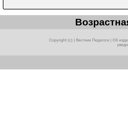
Возрастная
Copyright (c) |
Вестник Педагога
|
Об изда
увед