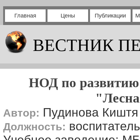
Главная
Цены
Публикации
М
ВЕСТНИК П
НОД по развитию 
"Лесна
Пудинова Киштя
Автор:
воспитатель
Должность:
Учебное заведение: М