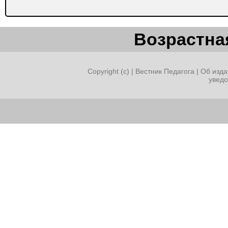
Возрастная
Copyright (c) |
Вестник Педагога
|
Об изда
увед