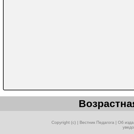
Возрастная
Copyright (c) |
Вестник Педагога
|
Об изда
увед