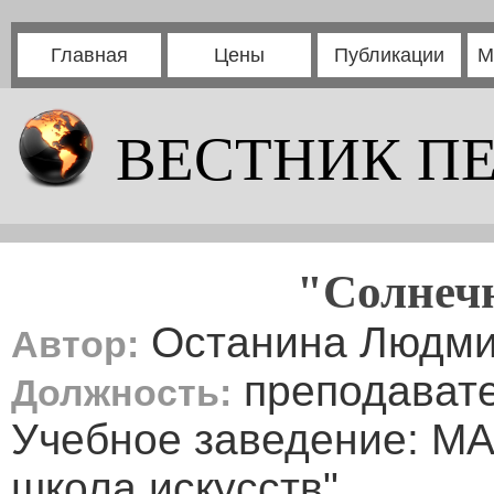
Главная
Цены
Публикации
М
ВЕСТНИК П
"Солнеч
Останина Людми
Автор:
преподават
Должность:
Учебное заведение: МА
школа искусств"