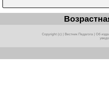
Возрастная
Copyright (c) |
Вестник Педагога
|
Об изда
увед