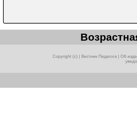
Возрастная
Copyright (c) |
Вестник Педагога
|
Об изда
увед