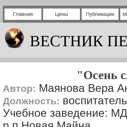
Главная
Цены
Публикации
М
ВЕСТНИК П
"Осень с
Маянова Вера А
Автор:
воспитатель
Должность:
Учебное заведение: МД
р.п.Новая Майна