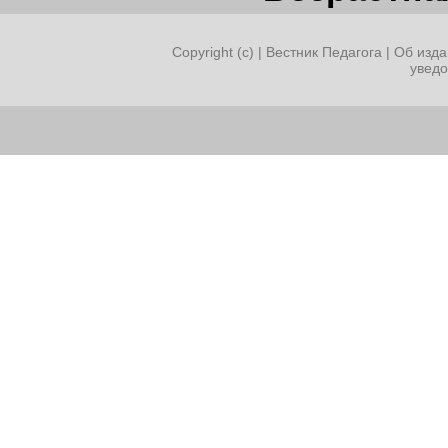
Copyright (c) |
Вестник Педагога
|
Об изда
увед