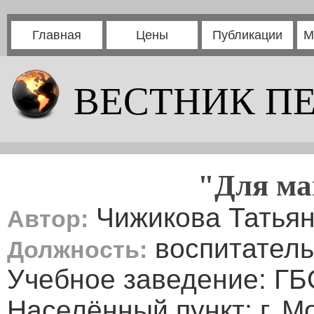
Главная
Цены
Публикации
М
ВЕСТНИК П
"Для ма
Чижикова Татьян
Автор:
воспитатель
Должность:
Учебное заведение: Г
Населённый пункт: г. М