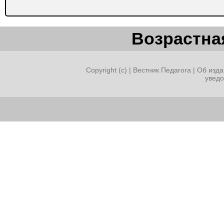
Возрастная
Copyright (c) |
Вестник Педагога
|
Об изда
увед