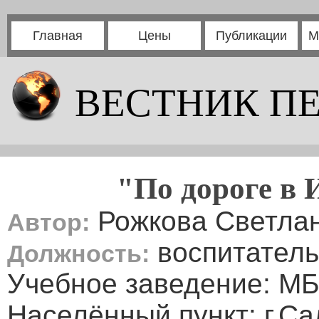
Главная
Цены
Публикации
М
ВЕСТНИК П
"По дороге в 
Рожкова Светла
Автор:
воспитатель
Должность:
Учебное заведение: М
Населённый пункт: г.С