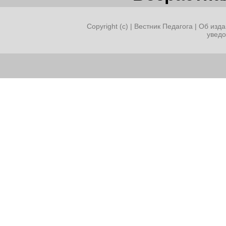
Copyright (c) |
Вестник Педагога
|
Об изда
увед