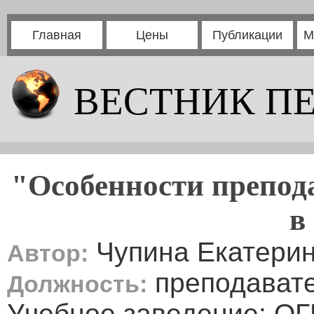
Главная
Цены
Публикации
М
ВЕСТНИК П
"Особенности препод
в
Чупина Екатерин
Автор:
преподавате
Должность:
Учебное заведение: О