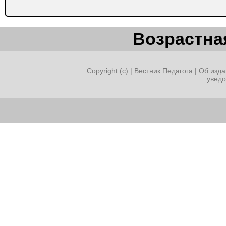
Возрастная
Copyright (c) |
Вестник Педагога
|
Об изда
увед