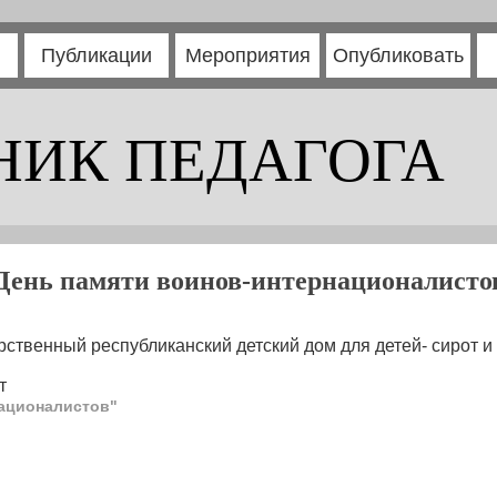
Публикации
Мероприятия
Опубликовать
НИК ПЕДАГОГА
День памяти воинов-интернационалисто
рственный республиканский детский дом для детей- сирот и
т
националистов"