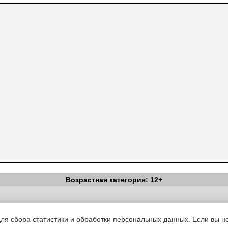
Возрастная категория: 12+
Вестник Педагога
|
Об издании
|
Условия
|
Политика конфиденциал
уведомления
|
Контакты
для сбора статистики и обработки персональных данных. Если вы не