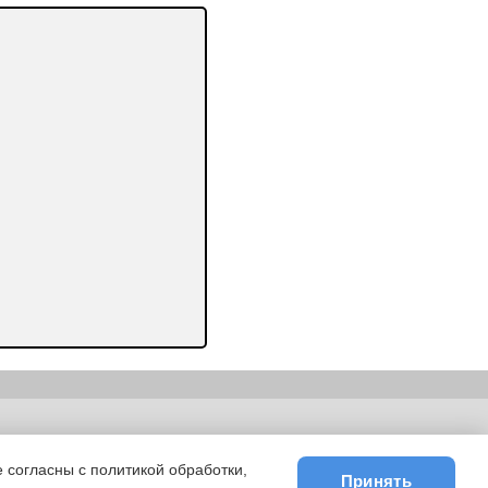
ьности
|
E-mail
 согласны с политикой обработки,
Принять