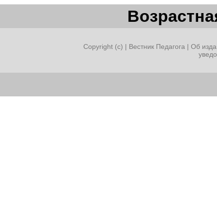
Возрастная
Copyright (c) |
Вестник Педагога
|
Об изда
увед