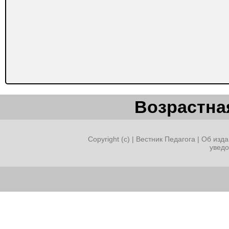
Возрастная
Copyright (c) |
Вестник Педагога
|
Об изда
увед