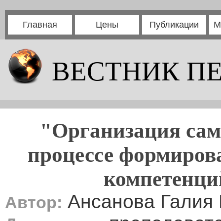
Главная
Цены
Публикации
М
ВЕСТНИК П
"Организация сам
процессе формиров
компетенци
Ансанова Галия
Автор: