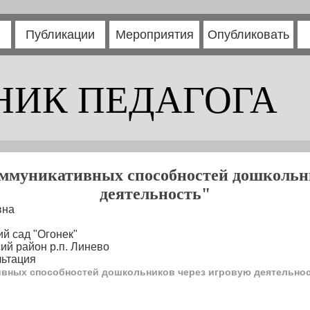
Публикации
Мероприятия
Опубликовать
НИК ПЕДАГОГА
ммуникативных способностей дошкольни
деятельность"
вна
й сад "Огонек"
ий район р.п. Линево
льтация
вных способностей дошкольников через игровую деятельно