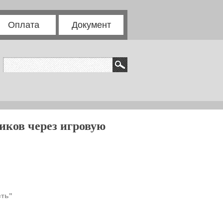
Оплата
Документ
ков через игровую
сть"