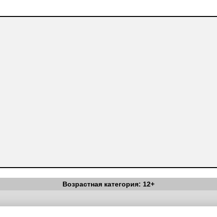
Возрастная категория: 12+
Вестник Педагога
|
Об издании
|
Условия
|
Политика конфиденциал
уведомления
|
Контакты