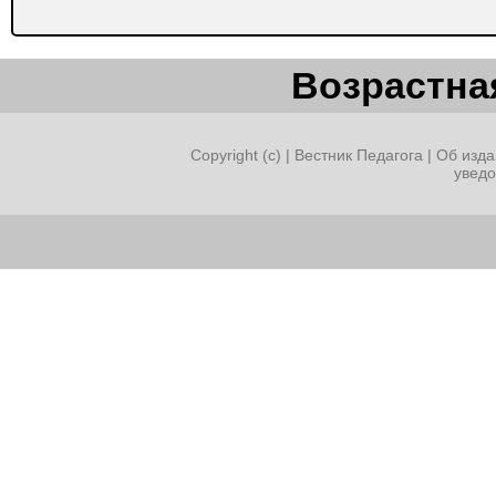
Возрастная
Copyright (c) |
Вестник Педагога
|
Об изда
увед