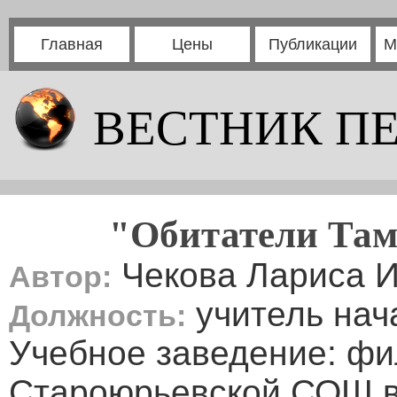
Главная
Цены
Публикации
М
ВЕСТНИК П
"Обитатели Там
Чекова Лариса 
Автор:
учитель нач
Должность:
Учебное заведение: ф
Староюрьевской СОШ в