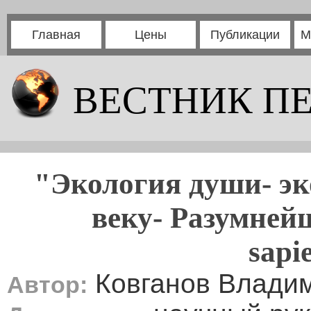
Главная
Цены
Публикации
М
ВЕСТНИК П
"Экология души- эк
веку- Разумней
sapi
Ковганов Влади
Автор: