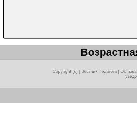
Возрастная
Copyright (c) |
Вестник Педагога
|
Об изда
увед