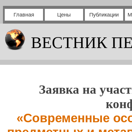
Главная
Цены
Публикации
М
ВЕСТНИК П
Заявка на участ
кон
«Современные осо