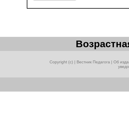
Возрастная
Copyright (c) |
Вестник Педагога
|
Об изда
увед