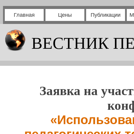
Главная
Цены
Публикации
М
ВЕСТНИК П
Заявка на участ
кон
«Использова