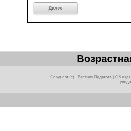
Возрастная
Copyright (c) |
Вестник Педагога
|
Об изда
увед