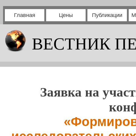
Главная
Цены
Публикации
М
ВЕСТНИК П
Заявка на участ
кон
«Формиров