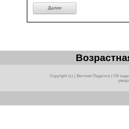
Возрастная
Copyright (c) |
Вестник Педагога
|
Об изда
увед