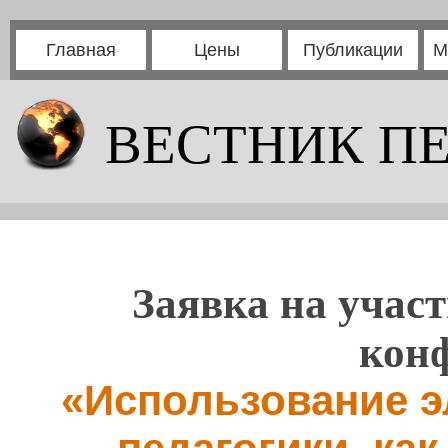
Главная
Цены
Публикации
М
ВЕСТНИК П
Заявка на участ
кон
«Использование э