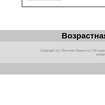
Возрастная
Copyright (c) |
Вестник Педагога
|
Об изда
увед