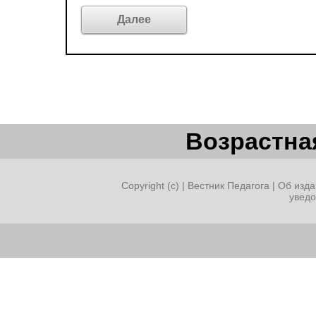
Возрастная
Copyright (c) |
Вестник Педагога
|
Об изда
увед