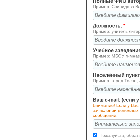
Полные ФИО авто
Пример: Свиридова В
Должность:
*
Пример: учитель лите
Учебное заведени
Пример: МБОУ гимна
Населённый пункт 
Пример: город Тосно, 
Ваш e-mail: (если 
Внимание! Если у Вас
зачислении денежных с
сообщений.
Пожалуйста, обрати