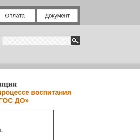
Оплата
Документ
енции
процессе воспитания
ФГОС ДО»
.