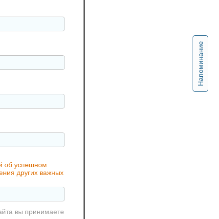
Напоминание
ий об успешном
чения других важных
айта вы принимаете