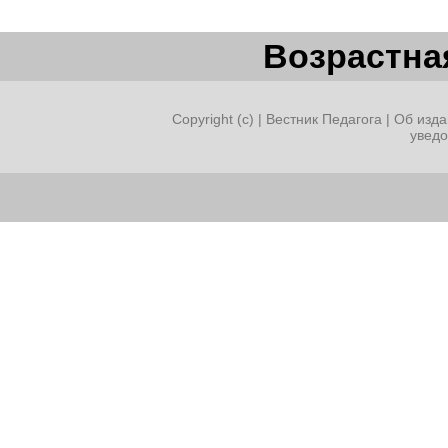
Возрастная
Copyright (c) |
Вестник Педагога
|
Об изда
увед