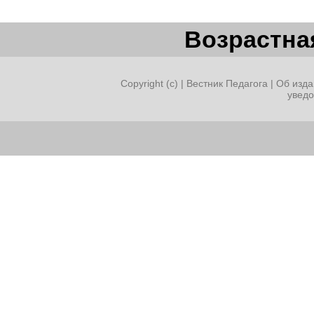
Возрастная
Copyright (c) |
Вестник Педагога
|
Об изда
увед