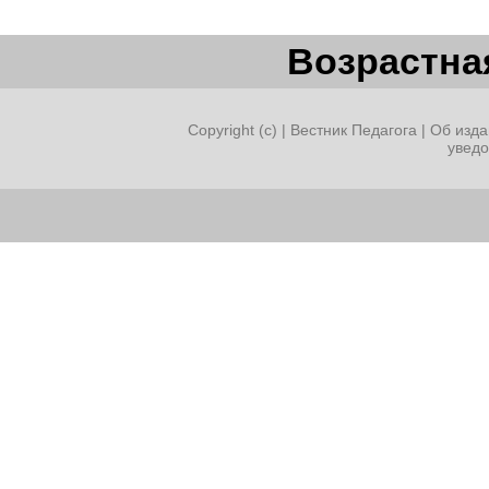
Возрастная
Copyright (c) |
Вестник Педагога
|
Об изда
увед