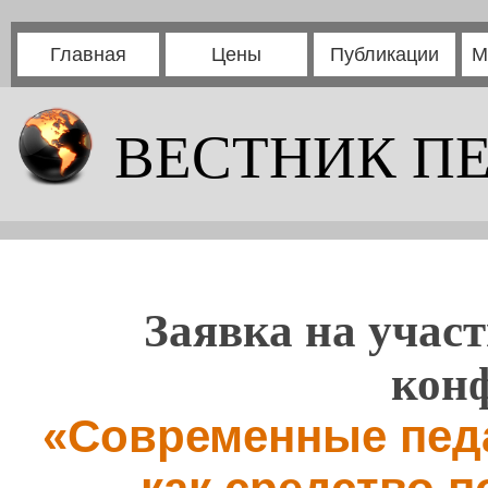
Главная
Цены
Публикации
М
ВЕСТНИК П
Заявка на участ
кон
«Современные педа