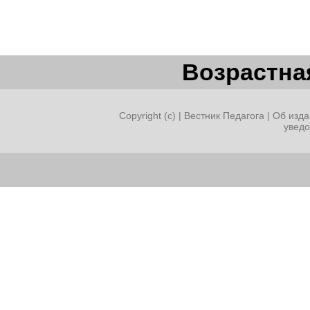
Возрастная
Copyright (c) |
Вестник Педагога
|
Об изда
увед