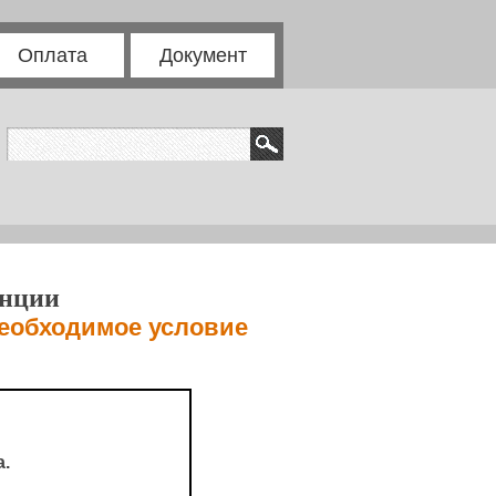
Оплата
Документ
енции
еобходимое условие
.