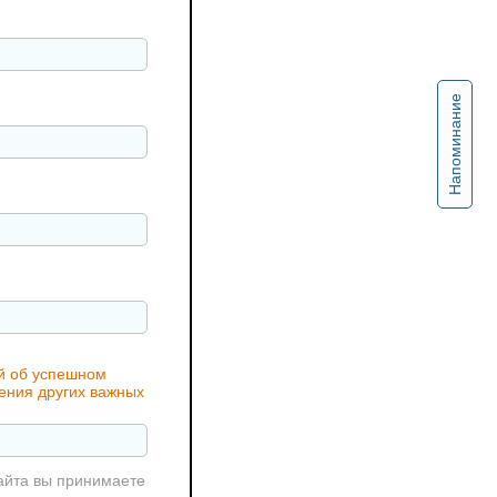
Напоминание
ий об успешном
чения других важных
айта вы принимаете