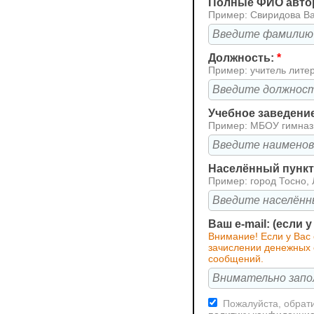
Полные ФИО авто
Пример: Свиридова В
Должность:
*
Пример: учитель лите
Учебное заведени
Пример: МБОУ гимна
Населённый пункт 
Пример: город Тосно, 
Ваш e-mail: (если 
Внимание! Если у Вас
зачислении денежных с
сообщений.
Пожалуйста, обрати