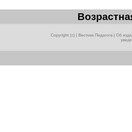
Возрастная
Copyright (c) |
Вестник Педагога
|
Об изда
увед