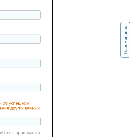
Напоминание
ий об успешном
чения других важных
айта вы принимаете