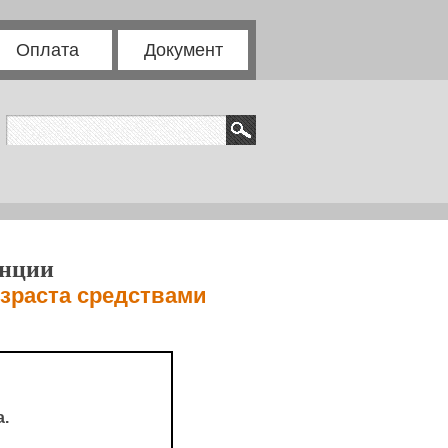
Оплата
Документ
енции
озраста средствами
.