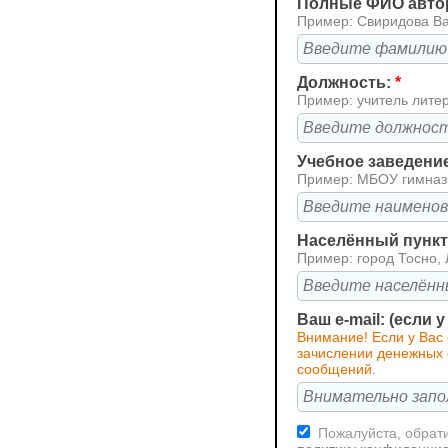
Полные ФИО авто
Пример: Свиридова В
Должность:
*
Пример: учитель лите
Учебное заведени
Пример: МБОУ гимна
Населённый пункт 
Пример: город Тосно, 
Ваш e-mail: (если 
Внимание! Если у Вас
зачислении денежных с
сообщений.
Пожалуйста, обрати