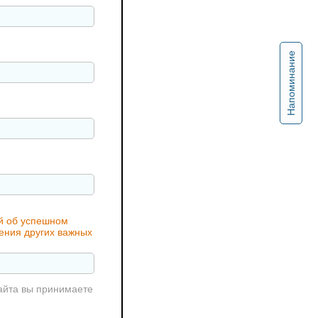
Напоминание
ий об успешном
чения других важных
айта вы принимаете