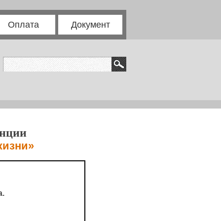
Оплата
Документ
енции
жизни»
.