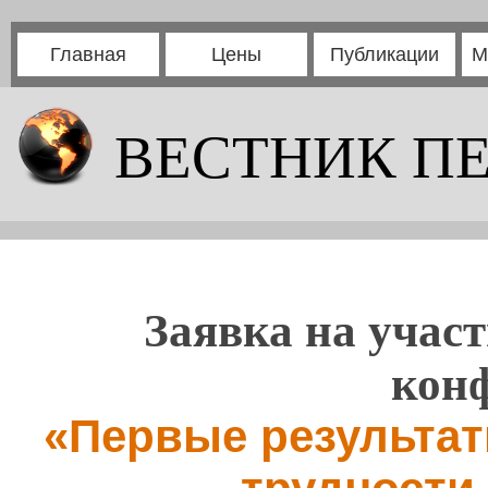
Главная
Цены
Публикации
М
ВЕСТНИК П
Заявка на участ
кон
«Первые результа