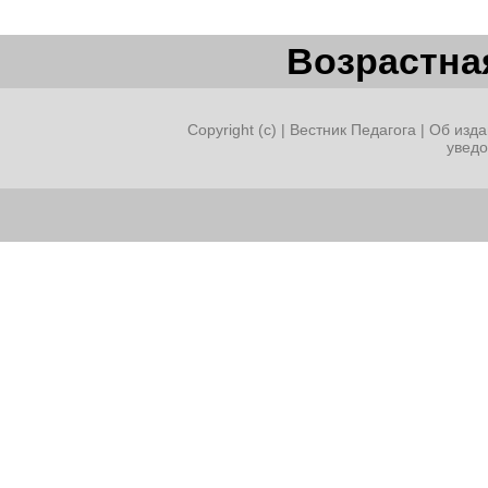
Возрастная
Copyright (c) |
Вестник Педагога
|
Об изда
увед