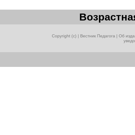
Возрастная
Copyright (c) |
Вестник Педагога
|
Об изда
увед