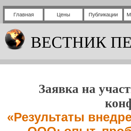
Главная
Цены
Публикации
М
ВЕСТНИК П
Заявка на участ
кон
«Результаты внедр