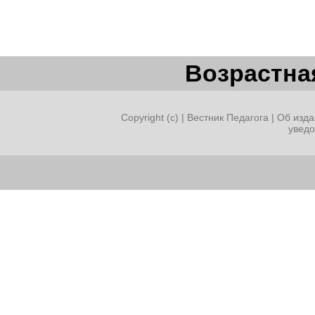
Возрастная
Copyright (c) |
Вестник Педагога
|
Об изда
увед