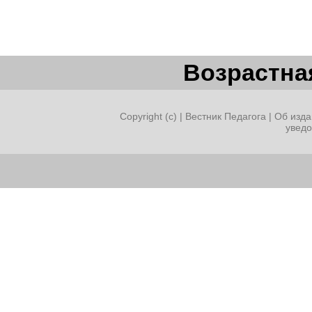
Возрастная
Copyright (c) |
Вестник Педагога
|
Об изда
увед