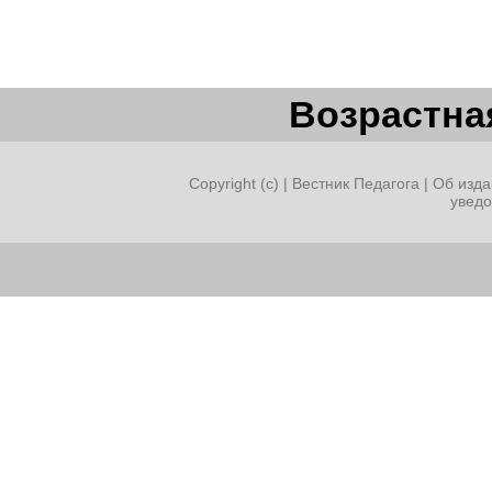
Возрастная
Copyright (c) |
Вестник Педагога
|
Об изда
увед